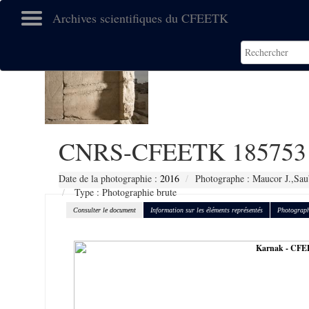
Archives scientifiques du CFEETK
CNRS-CFEETK 185753
Date de la photographie :
2016
Photographe : Maucor J.,Sau
Type : Photographie brute
Consulter le document
Information sur les éléments représentés
Photograph