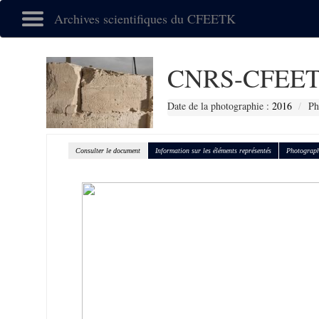
Archives scientifiques du CFEETK
CNRS-CFEET
Date de la photographie :
2016
Ph
Consulter le document
Information sur les éléments représentés
Photograph