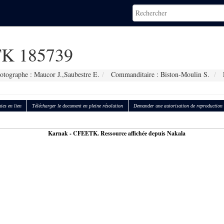
K 185739
otographe : Maucor J.,Saubestre E.
Commanditaire : Biston-Moulin S.
ies en lien
Télécharger le document en pleine résolution
Demander une autorisation de reproduction