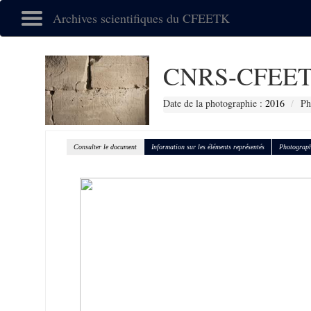
Archives scientifiques du CFEETK
CNRS-CFEET
Date de la photographie :
2016
Ph
Consulter le document
Information sur les éléments représentés
Photograph