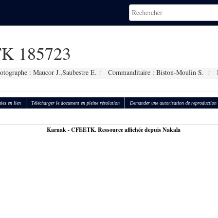
K 185723
otographe : Maucor J.,Saubestre E.
Commanditaire : Biston-Moulin S.
ies en lien
Télécharger le document en pleine résolution
Demander une autorisation de reproduction