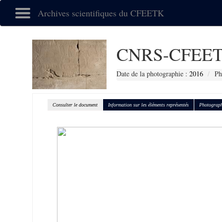
Archives scientifiques du CFEETK
CNRS-CFEET
Date de la photographie :
2016
Ph
Consulter le document
Information sur les éléments représentés
Photograph