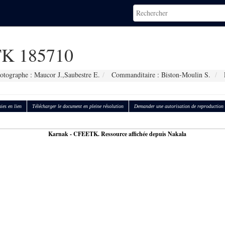
K 185710
otographe : Maucor J.,Saubestre E.
Commanditaire : Biston-Moulin S.
ies en lien
Télécharger le document en pleine résolution
Demander une autorisation de reproduction