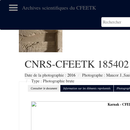
Archives scientifiques du CFEETK
CNRS-CFEETK 185402
Date de la photographie :
2016
Photographe : Maucor J.,Sau
Type : Photographie brute
Consulter le document
Information sur les éléments représentés
Photograph