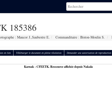
K 185386
otographe : Maucor J.,Saubestre E.
Commanditaire : Biston-Moulin S.
ies en lien
Télécharger le document en pleine résolution
Demander une autorisation de reproduction