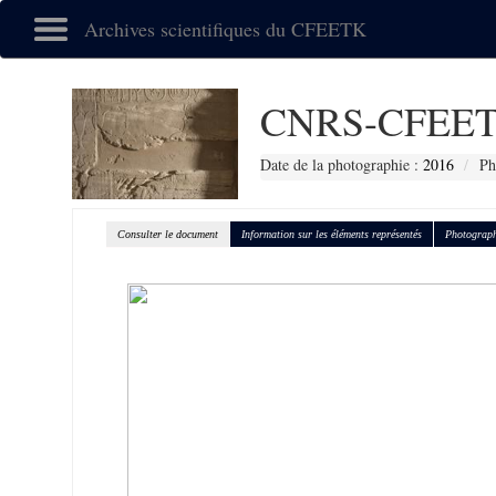
Archives scientifiques du CFEETK
CNRS-CFEET
Date de la photographie :
2016
Ph
Consulter le document
Information sur les éléments représentés
Photograph