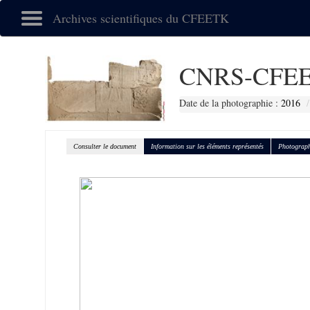
Archives scientifiques du CFEETK
CNRS-CFEE
Date de la photographie :
2016
Consulter le document
Information sur les éléments représentés
Photograph