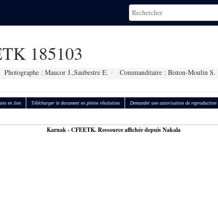
TK 185103
Photographe : Maucor J.,Saubestre E.
Commanditaire : Biston-Moulin S.
ies en lien
Télécharger le document en pleine résolution
Demander une autorisation de reproduction