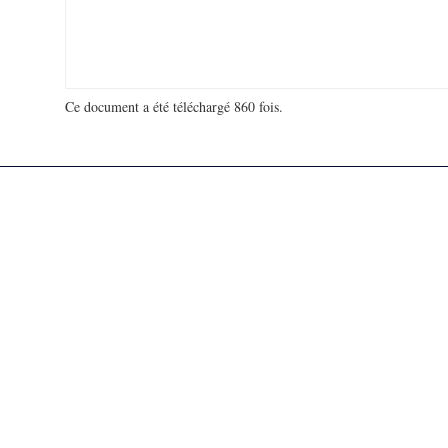
Ce document a été téléchargé 860 fois.
18 938 397 visites - 146