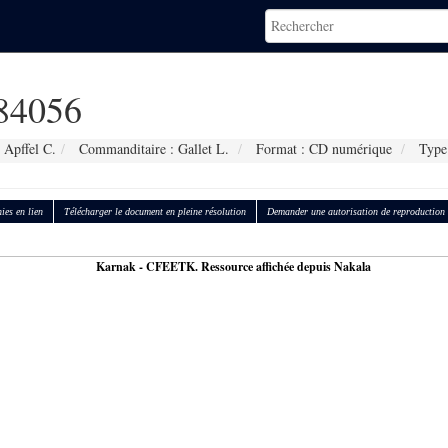
84056
 Apffel C.
Commanditaire : Gallet L.
Format : CD numérique
Type
ies en lien
Télécharger le document en pleine résolution
Demander une autorisation de reproduction