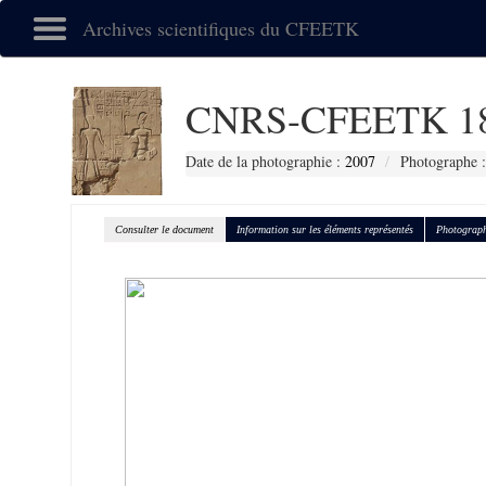
Archives scientifiques du CFEETK
CNRS-CFEETK 1
Date de la photographie :
2007
Photographe :
Consulter le document
Information sur les éléments représentés
Photograph