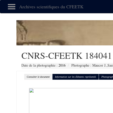
Archives scientifiques du CFEETK
CNRS-CFEETK 184041
Date de la photographie :
2016
Photographe : Maucor J.,Sau
Consulter le document
Information sur les éléments représentés
Photograph