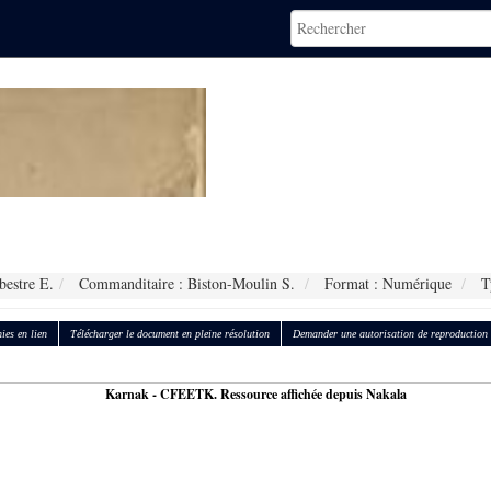
bestre E.
Commanditaire : Biston-Moulin S.
Format : Numérique
Ty
ies en lien
Télécharger le document en pleine résolution
Demander une autorisation de reproduction