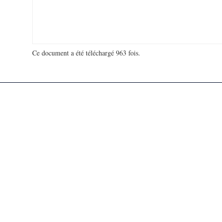
Ce document a été téléchargé 963 fois.
18 953 768 visites - 168