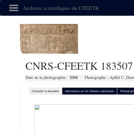
Archives scientifiques du CFEETK
CNRS-CFEETK 183507
Date de la photographie :
2008
Photographe : Apffel C.,Dow
Consulter le document
Information sur les éléments représentés
Photograph