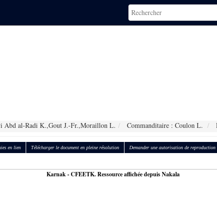
i Abd al-Radi K.,Gout J.-Fr.,Moraillon L.
Commanditaire : Coulon L.
ies en lien
Télécharger le document en pleine résolution
Demander une autorisation de reproduction