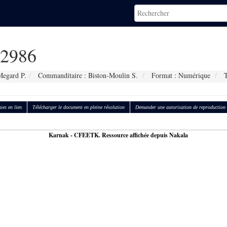
2986
Megard P.
Commanditaire : Biston-Moulin S.
Format : Numérique
T
ies en lien
Télécharger le document en pleine résolution
Demander une autorisation de reproduction