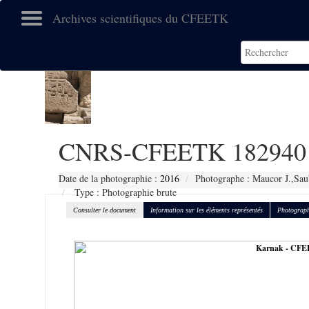
Archives scientifiques du CFEETK
CNRS-CFEETK 182940
Date de la photographie :
2016
Photographe : Maucor J.,Sau
Type : Photographie brute
Consulter le document
Information sur les éléments représentés
Photograph