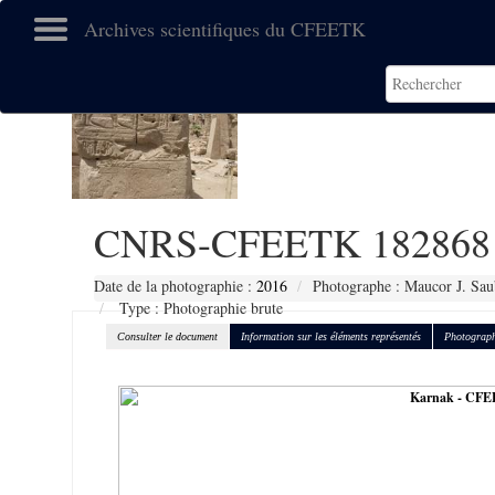
Archives scientifiques du CFEETK
CNRS-CFEETK 182868
Date de la photographie :
2016
Photographe : Maucor J. Sau
Type : Photographie brute
Consulter le document
Information sur les éléments représentés
Photograph