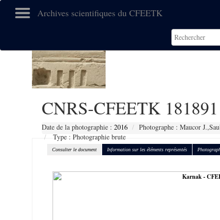
Archives scientifiques du CFEETK
CNRS-CFEETK 181891
Date de la photographie :
2016
Photographe : Maucor J.,Sau
Type : Photographie brute
Consulter le document
Information sur les éléments représentés
Photograph