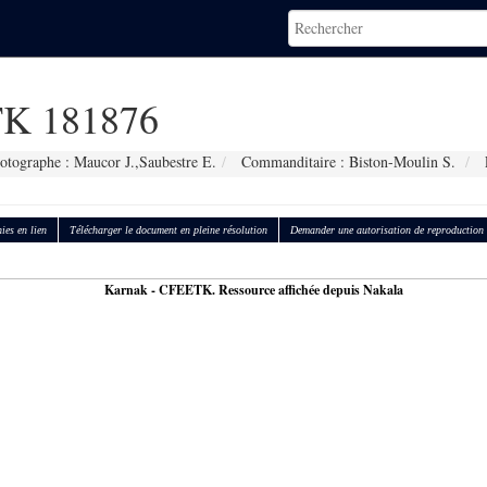
K 181876
otographe : Maucor J.,Saubestre E.
Commanditaire : Biston-Moulin S.
ies en lien
Télécharger le document en pleine résolution
Demander une autorisation de reproduction