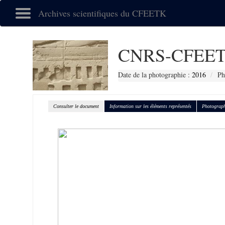
Archives scientifiques du CFEETK
CNRS-CFEET
Date de la photographie :
2016
Ph
Consulter le document
Information sur les éléments représentés
Photograph