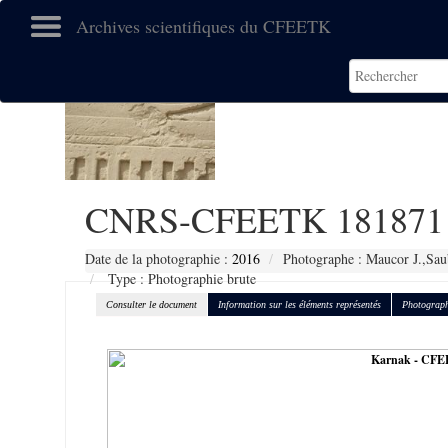
Archives scientifiques du CFEETK
CNRS-CFEETK 181871
Date de la photographie :
2016
Photographe : Maucor J.,Sau
Type : Photographie brute
Consulter le document
Information sur les éléments représentés
Photograph