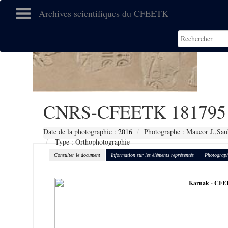
Archives scientifiques du CFEETK
CNRS-CFEETK 181795
Date de la photographie :
2016
Photographe : Maucor J.,Sau
Type : Orthophotographie
Consulter le document
Information sur les éléments représentés
Photograph