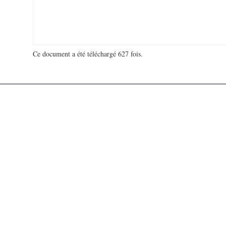
Ce document a été téléchargé 627 fois.
18 951 761 visites - 148