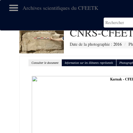
Archives scientifiques du CFEETK
CNRS-CFEET
Date de la photographie :
2016
Ph
Consulter le document
Information sur les éléments représentés
Photograph