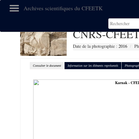
Archives scientifiques du CFEETK
CNRS-CFEET
Date de la photographie :
2016
Ph
Consulter le document
Information sur les éléments représentés
Photograph