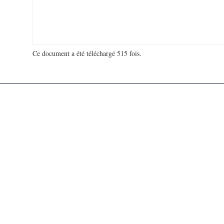
Ce document a été téléchargé 515 fois.
18 969 188 visites - 7