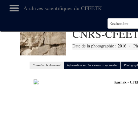
Archives scientifiques du CFEETK
CNRS-CFEET
Date de la photographie :
2016
Ph
Consulter le document
Information sur les éléments représentés
Photograph