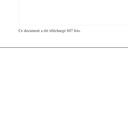
Ce document a été téléchargé 607 fois.
18 965 170 visites - 283