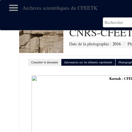
Archives scientifiques du CFEETK
CNRS-CFEET
Date de la photographie :
2016
Ph
Consulter le document
Information sur les éléments représentés
Photograph