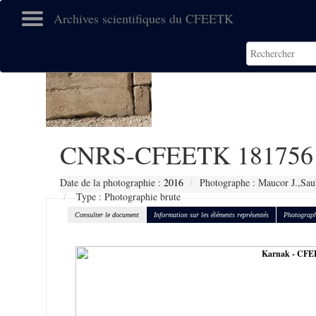
Archives scientifiques du CFEETK
CNRS-CFEETK 181756
Date de la photographie :
2016
Photographe : Maucor J.,Sau
Type : Photographie brute
Consulter le document
Information sur les éléments représentés
Photograph