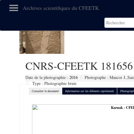
Archives scientifiques du CFEETK
CNRS-CFEETK 181656
Date de la photographie :
2016
Photographe : Maucor J.,Sau
Type : Photographie brute
Consulter le document
Information sur les éléments représentés
Photograph