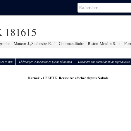
 181615
raphe : Maucor J.,Saubestre E.
Commanditaire : Biston-Moulin S.
Form
ies en lien
Télécharger le document en pleine résolution
Demander une autorisation de reproduction