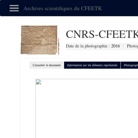
Archives scientifiques du CFEETK
CNRS-CFEETK
Date de la photographie :
2016
Photog
Consulter le document
Information sur les éléments représentés
Photograph