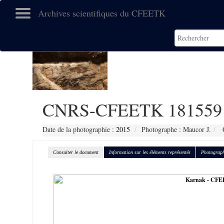
Archives scientifiques du CFEETK
CNRS-CFEETK 181559
Date de la photographie :
2015
Photographe : Maucor J.
C
Consulter le document
Information sur les éléments représentés
Photograph