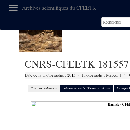
Archives scientifiques du CFEETK
CNRS-CFEETK 181557
Date de la photographie :
2015
Photographe : Maucor J.
C
Consulter le document
Information sur les éléments représentés
Photograph