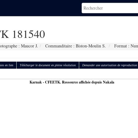
K 181540
otographe : Maucor J.
Commanditaire : Biston-Moulin S.
Format : Num
ies en lien
Télécharger le document en pleine résolution
Demander une autorisation de reproduction