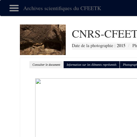
Archives scientifiques du CFEETK
CNRS-CFEET
Date de la photographie :
2015
Ph
Consulter le document
Information sur les éléments représentés
Photograph