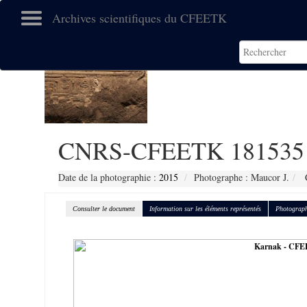
Archives scientifiques du CFEETK
CNRS-CFEETK 181535
Date de la photographie :
2015
Photographe : Maucor J.
C
Consulter le document
Information sur les éléments représentés
Photograph