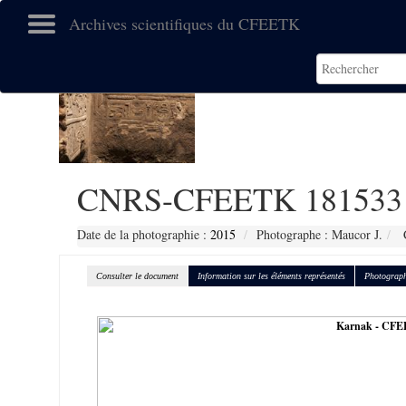
Archives scientifiques du CFEETK
CNRS-CFEETK 181533
Date de la photographie :
2015
Photographe : Maucor J.
C
Consulter le document
Information sur les éléments représentés
Photograph