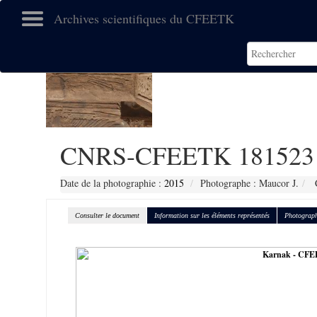
Archives scientifiques du CFEETK
CNRS-CFEETK 181523
Date de la photographie :
2015
Photographe : Maucor J.
C
Consulter le document
Information sur les éléments représentés
Photograph