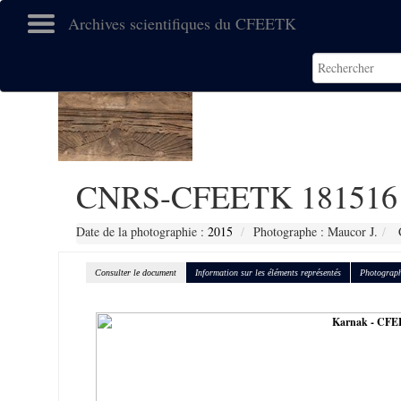
Archives scientifiques du CFEETK
CNRS-CFEETK 181516
Date de la photographie :
2015
Photographe : Maucor J.
C
Consulter le document
Information sur les éléments représentés
Photograph