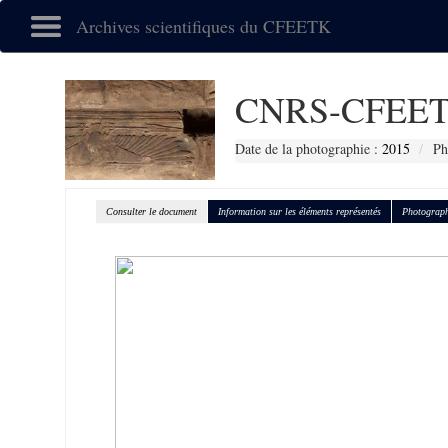
Archives scientifiques du CFEETK
CNRS-CFEET
Date de la photographie :
2015
Ph
Consulter le document
Information sur les éléments représentés
Photograph