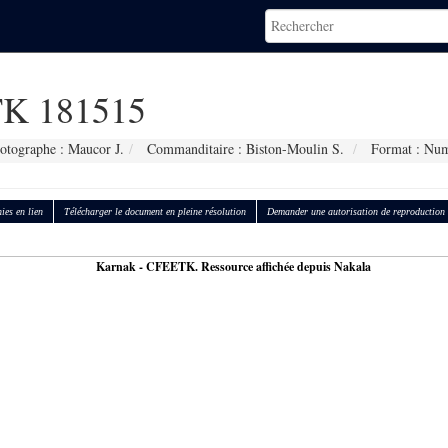
K 181515
otographe : Maucor J.
Commanditaire : Biston-Moulin S.
Format : Num
ies en lien
Télécharger le document en pleine résolution
Demander une autorisation de reproduction