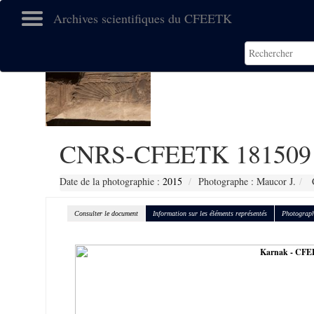
Archives scientifiques du CFEETK
CNRS-CFEETK 181509
Date de la photographie :
2015
Photographe : Maucor J.
C
Consulter le document
Information sur les éléments représentés
Photograph