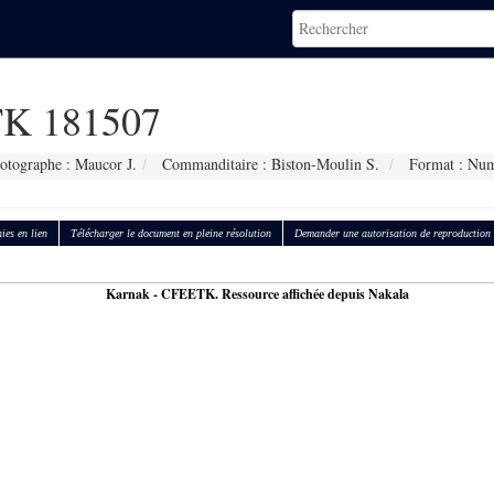
K 181507
otographe : Maucor J.
Commanditaire : Biston-Moulin S.
Format : Num
ies en lien
Télécharger le document en pleine résolution
Demander une autorisation de reproduction