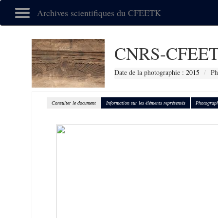
Archives scientifiques du CFEETK
CNRS-CFEET
Date de la photographie :
2015
Ph
Consulter le document
Information sur les éléments représentés
Photograph