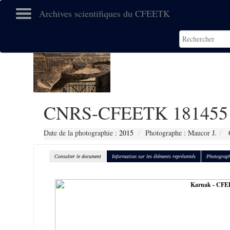
Archives scientifiques du CFEETK
CNRS-CFEETK 181455
Date de la photographie :
2015
Photographe : Maucor J.
C
Consulter le document
Information sur les éléments représentés
Photograph