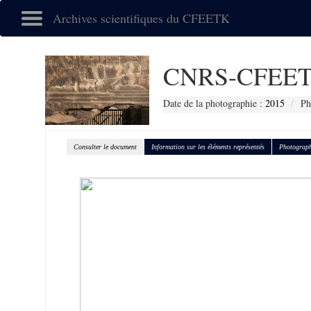
Archives scientifiques du CFEETK
CNRS-CFEET
Date de la photographie :
2015
Ph
Consulter le document
Information sur les éléments représentés
Photograph