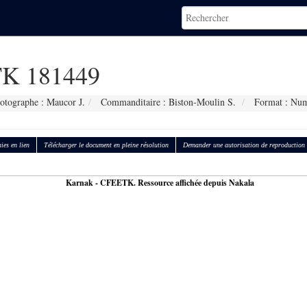
K 181449
otographe : Maucor J.
Commanditaire : Biston-Moulin S.
Format : Num
ies en lien
Télécharger le document en pleine résolution
Demander une autorisation de reproduction