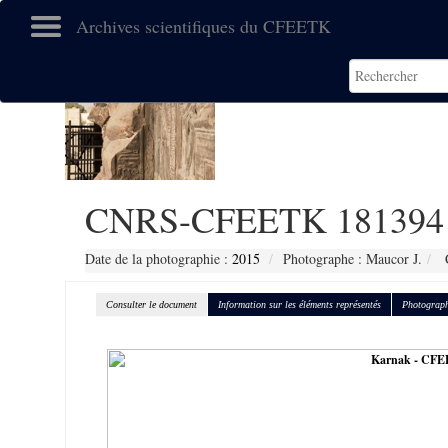
Archives scientifiques du CFEETK
CNRS-CFEETK 181394
Date de la photographie :
2015
Photographe : Maucor J.
C
Consulter le document
Information sur les éléments représentés
Photograph