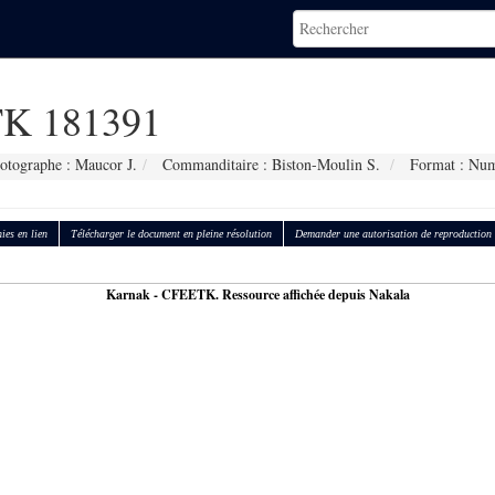
K 181391
otographe : Maucor J.
Commanditaire : Biston-Moulin S.
Format : Num
ies en lien
Télécharger le document en pleine résolution
Demander une autorisation de reproduction