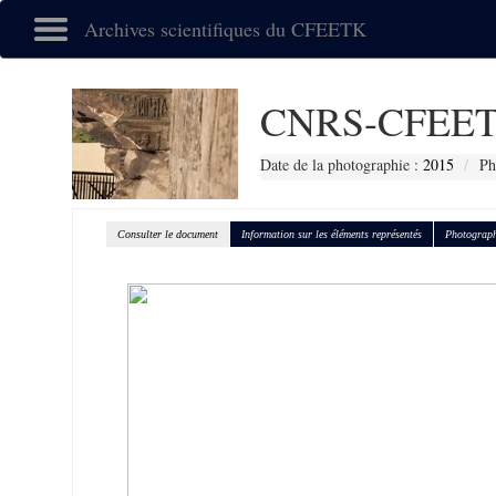
Archives scientifiques du CFEETK
CNRS-CFEET
Date de la photographie :
2015
Ph
Consulter le document
Information sur les éléments représentés
Photograph