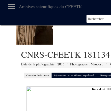
Archives scientifiques du CFEETK
CNRS-CFEETK 181134
Date de la photographie :
2015
Photographe : Maucor J.
C
Consulter le document
Information sur les éléments représentés
Photograph