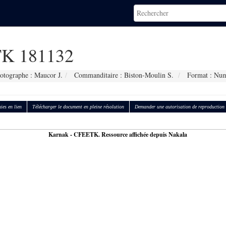
K 181132
otographe : Maucor J.
Commanditaire : Biston-Moulin S.
Format : Num
ies en lien
Télécharger le document en pleine résolution
Demander une autorisation de reproduction