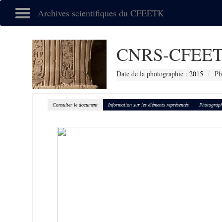
Archives scientifiques du CFEETK
CNRS-CFEET
Date de la photographie :
2015
Ph
Consulter le document
Information sur les éléments représentés
Photograph