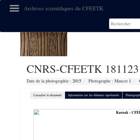
Archives scientifiques du CFEETK
CNRS-CFEETK 181123
Date de la photographie :
2015
Photographe : Maucor J.
C
Consulter le document
Information sur les éléments représentés
Photograph