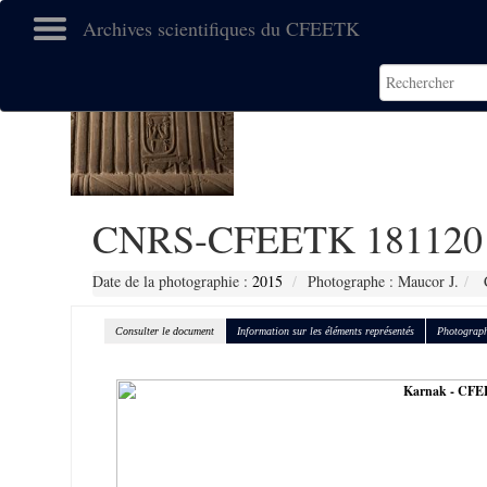
Archives scientifiques du CFEETK
CNRS-CFEETK 181120
Date de la photographie :
2015
Photographe : Maucor J.
C
Consulter le document
Information sur les éléments représentés
Photograph