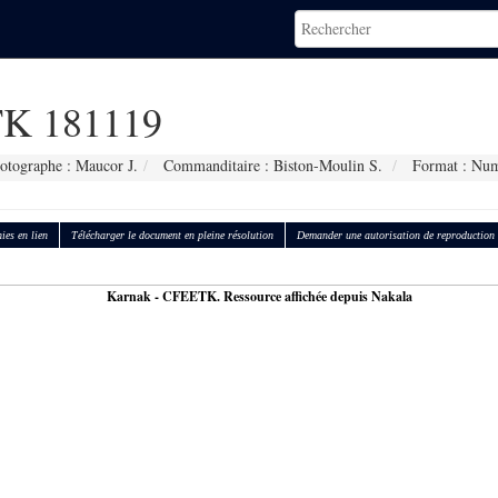
K 181119
otographe : Maucor J.
Commanditaire : Biston-Moulin S.
Format : Num
ies en lien
Télécharger le document en pleine résolution
Demander une autorisation de reproduction