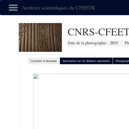
Archives scientifiques du CFEETK
CNRS-CFEET
Date de la photographie :
2015
Ph
Consulter le document
Information sur les éléments représentés
Photograph