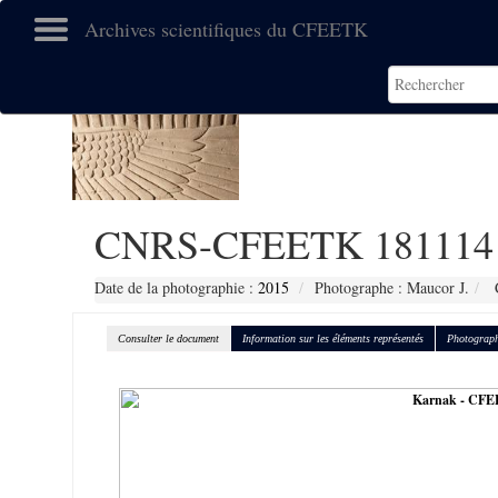
Archives scientifiques du CFEETK
CNRS-CFEETK 181114
Date de la photographie :
2015
Photographe : Maucor J.
C
Consulter le document
Information sur les éléments représentés
Photograph