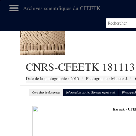
Archives scientifiques du CFEETK
CNRS-CFEETK 181113
Date de la photographie :
2015
Photographe : Maucor J.
C
Consulter le document
Information sur les éléments représentés
Photograph