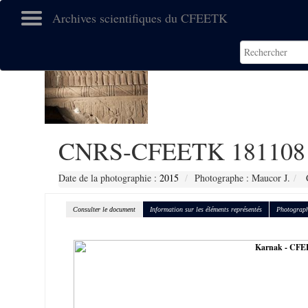
Archives scientifiques du CFEETK
CNRS-CFEETK 181108
Date de la photographie :
2015
Photographe : Maucor J.
C
Consulter le document
Information sur les éléments représentés
Photograph