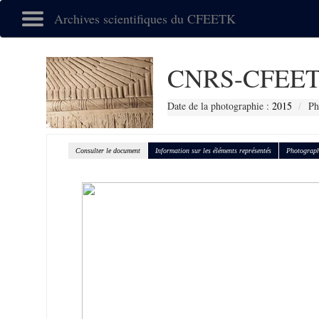
Archives scientifiques du CFEETK
CNRS-CFEET
Date de la photographie :
2015
Ph
Consulter le document
Information sur les éléments représentés
Photograph