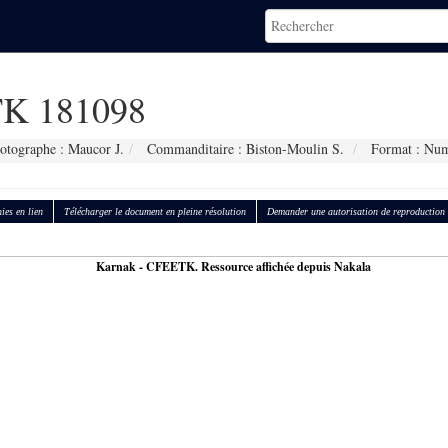
K 181098
otographe : Maucor J.
Commanditaire : Biston-Moulin S.
Format : Num
ies en lien
Télécharger le document en pleine résolution
Demander une autorisation de reproduction