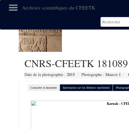
Archives scientifiques du CFEETK
CNRS-CFEETK 181089
Date de la photographie :
2015
Photographe : Maucor J.
C
Consulter le document
Information sur les éléments représentés
Photograph